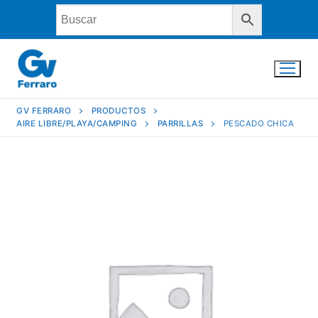
Ir
al
contenido
GV FERRARO
PRODUCTOS
AIRE LIBRE/PLAYA/CAMPING
PARRILLAS
PESCADO CHICA
INICIO
LA EMPRESA
PRODUCTOS
CONTACTO