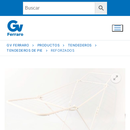
Ir
al
contenido
GV FERRARO
PRODUCTOS
TENDEDEROS
TENDEDEROS DE PIE
REFORZADOS
INICIO
LA EMPRESA
PRODUCTOS
CONTACTO