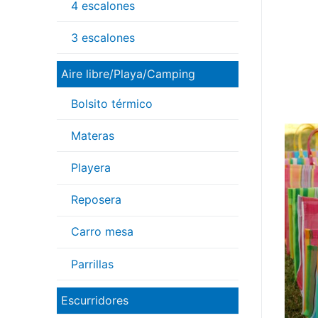
4 escalones
3 escalones
Aire libre/Playa/Camping
Bolsito térmico
Materas
Playera
Reposera
Carro mesa
Parrillas
Escurridores