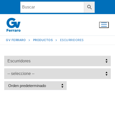
Ir
al
contenido
GV FERRARO
PRODUCTOS
ESCURRIDORES
INICIO
LA EMPRESA
PRODUCTOS
CONTACTO